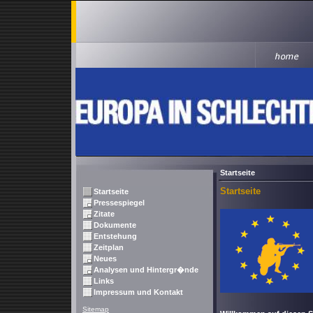
Startseite
Startseite
Startseite
Pressespiegel
Zitate
Dokumente
Entstehung
Zeitplan
Neues
Analysen und Hintergr�nde
Links
Impressum und Kontakt
Sitemap